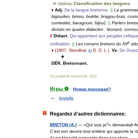
➪
tableau
Classification
des
langues
.
♦
Adj
.
De
la
langue
bretonne
.
||
La
grammai
bigouden
,
biniou
,
boëtte
,
bragou
-
bras
,
crom
contestés
,
baragouin
,
bijou
).
||
Parlers
breto
divisés
en
quatre
dialectes
:
léonard
,
cornoua
2
Didact
.
Qui
appartient
aux
peuples
celtiqu
e
civilisation
.
||
Les
romans
bretons
du
XII
siè
♦
(
1807
,
Stendhal
,
in
D
.
D
.
L
.).
Vx
.
De
Gran
❖
DÉR
.
Bretonnant
.
Encyclopédie
Universelle
.
2012
.
Игры ⚽
Нужна курсовая?
bretelle
Regardez d'autres dictionnaires:
BRETON (A.)
— «Qui suis je?» demandait And
C’est son œuvre tout entière qui apporte la 
d’une ténacité exigeante dans ses choix…