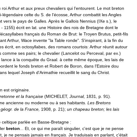
u
roi
Arthur
et
aux
preux
chevaliers
qui
l
'
entourent
.
Le
mot
breton
i
-
légendaire
celte
du
S
.
de
l
'
écosse
,
Arthur
combattit
les
Angles
t
vers
le
pays
de
Galles
.
Après
le
Gallois
Nennius
(
IXe
s
.),
le
-
1155
)
écrit
en
lat
.
une
Histoire
des
rois
de
Bretagne
dont
le
décasyllabes
français
du
Roman
de
Brut:
le
Troyen
Brutus
,
petit
-
fils
ant
Arthur
,
Wace
invente
"
la
Table
ronde
".
S
'
inspirant
,
à
la
fin
du
es
écrit
,
en
octosyllabes
,
des
romans
courtois:
Arthur
réunit
autour
s
comme
ses
pairs
;
le
chevalier
(
Lancelot
ou
Perceval
,
par
ex
.)
lance
à
la
conquête
du
Graal
.
à
cette
même
époque
,
les
lais
de
bordent
le
fonds
breton
et
Robert
de
Boron
,
dans
l
'
Estoire
dou
ans
lequel
Joseph
d
'
Arimathie
recueillit
le
sang
du
Christ
.
n
est
originaire
.
retonne
et
la
française
(
MICHELET
,
Journal
,
1831
,
p
.
91
).
gne
ancienne
ou
moderne
ou
à
ses
habitants
.
Les
Bretons
géogr
.
de
la
France
,
1908
,
p
.
21
);
un
chapeau
breton
;
les
lais
e
celtique
parlée
en
Basse
-
Bretagne
:
ler
breton
...
Et
,
ce
qui
me
paraît
singulier
,
c
'
est
que
je
ne
pense
t
,
je
ne
pensais
jamais
en
français
.
Je
traduisais
en
parlant
,
c
'
était