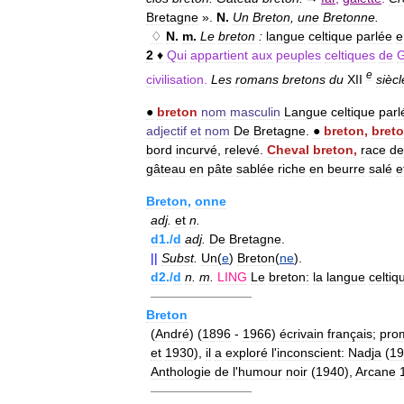
Bretagne
».
N
.
Un
Breton
,
une
Bretonne
.
♢
N
.
m
.
Le
breton
:
langue
celtique
parlée
e
2
♦
Qui
appartient
aux
peuples
celtiques
de
G
e
civilisation
.
Les
romans
bretons
du
XII
siècl
●
breton
nom
masculin
Langue
celtique
parl
adjectif
et
nom
De
Bretagne
.
●
breton
,
bret
bord
incurvé
,
relevé
.
Cheval
breton
,
race
de
gâteau
en
pâte
sablée
riche
en
beurre
salé
e
Breton
,
onne
adj
.
et
n
.
d1
./
d
adj
.
De
Bretagne
.
||
Subst
.
Un
(
e
)
Breton
(
ne
).
d2
./
d
n
.
m
.
LING
Le
breton:
la
langue
celtiq
————————
Breton
(
André
) (
1896
-
1966
)
écrivain
français
;
pro
et
1930
),
il
a
exploré
l
'
inconscient:
Nadja
(
19
Anthologie
de
l
'
humour
noir
(
1940
),
Arcane
————————