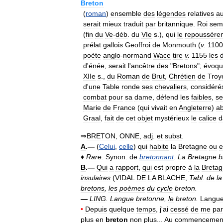
Breton
(
roman
)
ensemble
des
légendes
relatives
a
serait
mieux
traduit
par
britannique
.
Roi
sem
(
fin
du
Ve
-
déb
.
du
VIe
s
.),
qui
le
repoussèren
prélat
gallois
Geoffroi
de
Monmouth
(
v
.
1100
poète
anglo
-
normand
Wace
tire
v
.
1155
les
d
'
énée
,
serait
l
'
ancêtre
des
"
Bretons
";
évoqu
XIIe
s
.,
du
Roman
de
Brut
,
Chrétien
de
Troy
d
'
une
Table
ronde
ses
chevaliers
,
considéré
combat
pour
sa
dame
,
défend
les
faibles
,
se
Marie
de
France
(
qui
vivait
en
Angleterre
)
a
Graal
,
fait
de
cet
objet
mystérieux
le
calice
d
⇒
BRETON
,
ONNE
,
adj
.
et
subst
.
A
.—
(
Celui
,
celle
)
qui
habite
la
Bretagne
ou
e
♦
Rare
.
Synon
.
de
bretonnant
.
La
Bretagne
b
B
.—
Qui
a
rapport
,
qui
est
propre
à
la
Breta
insulaires
(
VIDAL
DE
LA
BLACHE
,
Tabl
.
de
la
bretons
,
les
poèmes
du
cycle
breton
.
—
LING
.
Langue
bretonne
,
le
breton
.
Langu
•
Depuis
quelque
temps
,
j
'
ai
cessé
de
me
par
plus
en
breton
non
plus
...
Au
commencemen