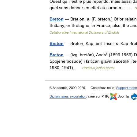
Ouest qu il est le plus répandu, mais aussi 
quel sens donner en effet au surnom… …
N
Breton
— Bret on, a. [F. breton.] Of or relatin
Brittany, or Bretagne, in France; also, the 
Collaborative International Dictionary of English
Breton
— Breton, Kap, brit. Insel, s. Kap 
Breton
— (izg. bretȏn), André (1896 1966) D
Spojene posude) i kritičar, glavni začetnik i 
1930, 1941) …
Hrvatski jezični portal
© Academic, 2000-2026
Contactez-nous:
Support techn
Dictionnaires exportation
, créé sur PHP,
Joomla,