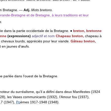
n
Bretagne
. —
Adj
.
Mots
bretons
.
rande
-
Bretagne
et
de
Bretagne
,
à
leurs
traditions
et
leur
e
.
ée
dans
la
partie
occidentale
de
la
Bretagne
.
●
breton
,
bretonne
onne
(
expressions
)
adjectif
et
nom
Chapeau
breton
,
chapeau
à
chevaux
lourds
,
appréciés
pour
leur
viande
.
Gâteau
breton
,
t
en
jaunes
d
'
œufs
.
ue
parlée
dans
l
'
ouest
de
la
Bretagne
.
moteur
du
surréalisme
,
qu
'
il
a
défini
dans
deux
Manifestes
(
1924
28
),
les
Vases
communicants
(
1932
),
l
'
Amour
fou
(
1937
),
17
(
1947
),
Po
èmes
1917
-
1948
(
1948
).