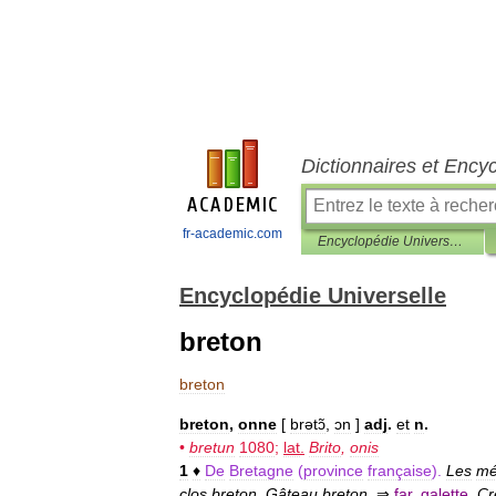
Dictionnaires et Ency
fr-academic.com
Encyclopédie Universelle
Encyclopédie Universelle
breton
breton
breton
,
onne
[
brətɔ̃
,
ɔn
]
adj
.
et
n
.
•
bretun
1080
;
lat
.
Brito
,
onis
1
♦
De
Bretagne
(
province
française
).
Les
mé
clos
breton
.
Gâteau
breton
.
⇒
far
,
galette
.
Cr