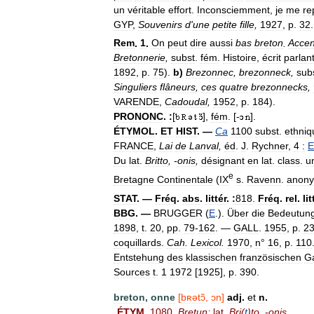
un
véritable
effort
.
Inconsciemment
,
je
me
re
GYP
,
Souvenirs
d
'
une
petite
fille
,
1927
,
p
.
32
.
Rem
.
1
.
On
peut
dire
aussi
bas
breton
.
Accen
Bretonnerie
,
subst
.
fém
.
Histoire
,
écrit
parlan
1892
,
p
.
75
).
b
)
Brezonnec
,
brezonneck
,
sub
Singuliers
flâneurs
,
ces
quatre
brezonnecks
,
VARENDE
,
Cadoudal
,
1952
,
p
.
184
).
PRONONC
.
:
[
],
fém
. [-
].
ÉTYMOL
.
ET
HIST
. —
Ca
1100
subst
.
ethniq
FRANCE
,
Lai
de
Lanval
,
éd
.
J
.
Rychner
,
4
:
E
Du
lat
.
Britto
, -
onis
,
désignant
en
lat
.
class
.
u
e
Bretagne
Continentale
(
IX
s
.
Ravenn
.
anon
STAT
. —
Fréq
.
abs
.
littér
.
:
818
.
Fréq
.
rel
.
lit
BBG
. —
BRUGGER
(
E
.).
Über
die
Bedeutun
1898
,
t
.
20
,
pp
.
79
-
162
. —
GALL
.
1955
,
p
.
2
coquillards
.
Cah
.
Lexicol
.
1970
,
n
°
16
,
p
.
110
Entstehung
des
klassischen
französischen
G
Sources
t
.
1
1972
[
1925
],
p
.
390
.
breton
,
onne
[
bʀətɔ̃
,
ɔn
]
adj
.
et
n
.
ÉTYM
.
1080
,
Bretun
;
lat
.
Bri
(
t
)
to
, -
onis
.