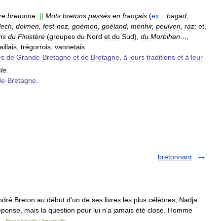
re
bretonne
.
||
Mots
bretons
passés
en
français
(
ex
.
:
bagad
,
lech
,
dolmen
,
fest
-
noz
,
goémon
,
goéland
,
menhir
,
peulven
,
raz
;
et
,
ns
du
Finistère
(
groupes
du
Nord
et
du
Sud
),
du
Morbihan
…,
illais
,
trégorrois
,
vannetais
.
es
de
Grande
-
Bretagne
et
de
Bretagne
,
à
leurs
traditions
et
à
leur
cle
.
de
-
Bretagne
.
bretonnant
ré Breton au début d’un de ses livres les plus célèbres, Nadja .
réponse, mais la question pour lui n’a jamais été close. Homme
 …