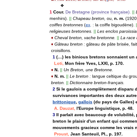
❖
1
Cour
.
De
Bretagne
(
province
française
).
||
menhirs
).
||
Chapeau
breton
,
ou
,
n
.
m
.
(
1920
coiffes
bretonnes
(
ex
.
:
la
coiffe
bigoudène
).
|
religieuses
bretonnes
.
||
Les
enclos
paroissi
♦
Cheval
breton
,
vache
bretonne
.
||
La
race
♦
Gâteau
breton
:
gâteau
de
pâte
brisée
,
fait
croisillons
.
1
(…)
les
binious
bretons
sonnaient
un
Loti
,
Mon
frère
Yves
,
LXXI
,
p
.
170
.
♦
N
.
||
Un
Breton
,
une
Bretonne
.
♦
N
.
m
.
||
Le
breton
:
langue
celtique
du
gro
breton
.
||
Dictionnaire
breton
-
français
.
2
Si
le
gaulois
a
complètement
disparu
survivances
importantes
des
deux
autre
brittonique
,
gallois
(
du
pays
de
Galles
)
A
.
Dauzat
,
l
'
Europe
linguistique
,
p
.
48
.
3
Il
parlait
avec
beaucoup
de
volubilité
,
breton
le
plaisir
d
'
un
enfant
qui
commen
mouvements
gracieux
comme
les
vrais
Proust
,
Jean
Santeuil
,
Pl
.,
p
.
197
.