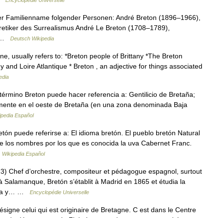
Encyclopédie Universelle
 der Familienname folgender Personen: André Breton (1896–1966),
eoretiker des Surrealismus André Le Breton (1708–1789),
… …
Deutsch Wikipedia
e, usually refers to: *Breton people of Brittany *The Breton
 and Loire Atlantique * Breton , an adjective for things associated
edia
érmino Breton puede hacer referencia a: Gentilicio de Bretaña;
lmente en el oeste de Bretaña (en una zona denominada Baja
ipedia Español
ón puede referirse a: El idioma bretón. El pueblo bretón Natural
de los nombres por los que es conocida la uva Cabernet Franc.
…
Wikipedia Español
hef d’orchestre, compositeur et pédagogue espagnol, surtout
 Salamanque, Bretón s’établit à Madrid en 1865 et étudia la
rieta y… …
Encyclopédie Universelle
igne celui qui est originaire de Bretagne. C est dans le Centre