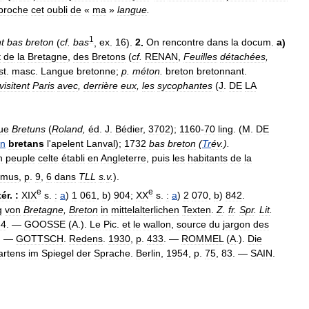
proche
cet
oubli
de
«
ma
»
langue
.
1
t
bas
breton
(
cf
.
bas
,
ex
.
16
).
2
.
On
rencontre
dans
la
docum
.
a
)
t
de
la
Bretagne
,
des
Bretons
(
cf
.
RENAN
,
Feuilles
détachées
,
st
.
masc
.
Langue
bretonne
;
p
.
méton
.
breton
bretonnant
.
visitent
Paris
avec
,
derrière
eux
,
les
sycophantes
(
J
.
DE
LA
ue
Bretuns
(
Roland
,
éd
.
J
.
Bédier
,
3702
);
1160
-
70
ling
. (
M
.
DE
n
bretans
l
'
apelent
Lanval
);
1732
bas
breton
(
Tr
év
.).
n
peuple
celte
établi
en
Angleterre
,
puis
les
habitants
de
la
ymus
,
p
.
9
,
6
dans
TLL
s
.
v
.
).
e
e
tér
.
:
XIX
s
.
:
a
)
1
061
,
b
)
904
;
XX
s
.
:
a
)
2
070
,
b
)
842
.
g
von
Bretagne
,
Breton
in
mittelalterlichen
Texten
.
Z
.
fr
.
Spr
.
Lit
.
34
. —
GOOSSE
(
A
.).
Le
Pic
.
et
le
wallon
,
source
du
jargon
des
. —
GOTTSCH
.
Redens
.
1930
,
p
.
433
. —
ROMMEL
(
A
.).
Die
artens
im
Spiegel
der
Sprache
.
Berlin
,
1954
,
p
.
75
,
83
. —
SAIN
.