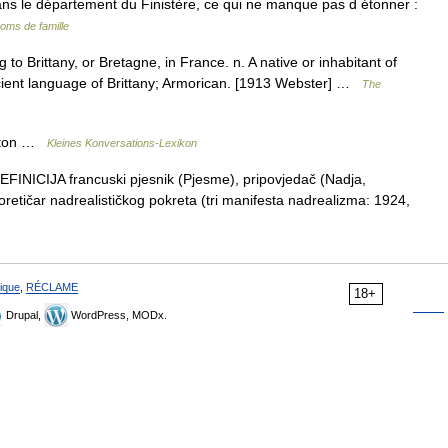
dans le département du Finistère, ce qui ne manque pas d étonner :
oms de famille
g to Brittany, or Bretagne, in France. n. A native or inhabitant of
ancient language of Brittany; Armorican. [1913 Webster] …
The
Breton …
Kleines Konversations-Lexikon
EFINICIJA francuski pjesnik (Pjesme), pripovjedač (Nadja,
teoretičar nadrealističkog pokreta (tri manifesta nadrealizma: 1924,
ique
,
RÉCLAME
18+
Drupal,
WordPress, MODx.