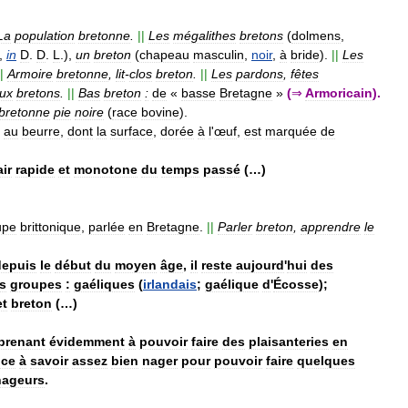
La
population
bretonne
.
||
Les
mégalithes
bretons
(
dolmens
,
,
in
D
.
D
.
L
.),
un
breton
(
chapeau
masculin
,
noir
,
à
bride
).
||
Les
|
Armoire
bretonne
,
lit
-
clos
breton
.
||
Les
pardons
,
fêtes
aux
bretons
.
||
Bas
breton
:
de
«
basse
Bretagne
»
(
⇒
Armoricain
).
bretonne
pie
noire
(
race
bovine
).
au
beurre
,
dont
la
surface
,
dorée
à
l
'
œuf
,
est
marquée
de
air
rapide
et
monotone
du
temps
passé
(…)
upe
brittonique
,
parlée
en
Bretagne
.
||
Parler
breton
,
apprendre
le
depuis
le
début
du
moyen
âge
,
il
reste
aujourd
'
hui
des
s
groupes
:
gaéliques
(
irlandais
;
gaélique
d
'
Écosse
);
et
breton
(…)
prenant
évidemment
à
pouvoir
faire
des
plaisanteries
en
ce
à
savoir
assez
bien
nager
pour
pouvoir
faire
quelques
nageurs
.