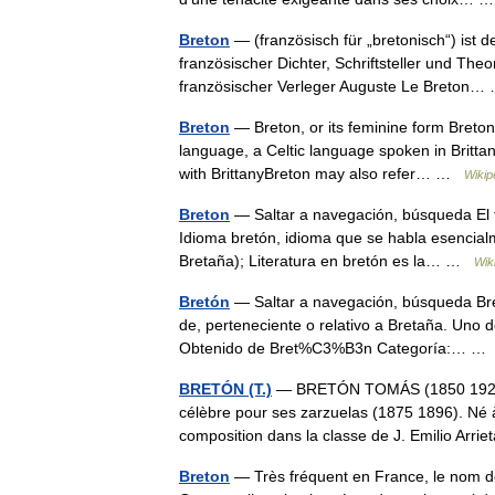
Breton
— (französisch für „bretonisch“) ist
französischer Dichter, Schriftsteller und Th
französischer Verleger Auguste Le Breton
Breton
— Breton, or its feminine form Bretonn
language, a Celtic language spoken in Brittany
with BrittanyBreton may also refer… …
Wikip
Breton
— Saltar a navegación, búsqueda El t
Idioma bretón, idioma que se habla esencia
Bretaña); Literatura en bretón es la… …
Wik
Bretón
— Saltar a navegación, búsqueda Bret
de, perteneciente o relativo a Bretaña. Uno 
Obtenido de Bret%C3%B3n Categoría:… 
BRETÓN (T.)
— BRETÓN TOMÁS (1850 1923) C
célèbre pour ses zarzuelas (1875 1896). Né à
composition dans la classe de J. Emilio Ar
Breton
— Très fréquent en France, le nom dés