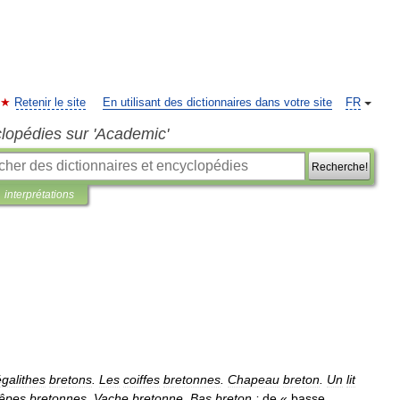
Retenir le site
En utilisant des dictionnaires dans votre site
FR
clopédies sur 'Academic'
Recherche!
interprétations
galithes
bretons
.
Les
coiffes
bretonnes
.
Chapeau
breton
.
Un
lit
êpes
bretonnes
.
Vache
bretonne
.
Bas
breton
:
de
«
basse